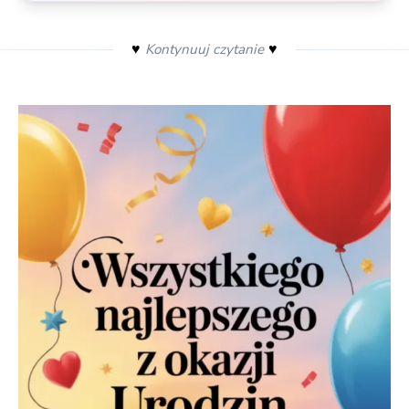
♥️
♥️
Kontynuuj czytanie