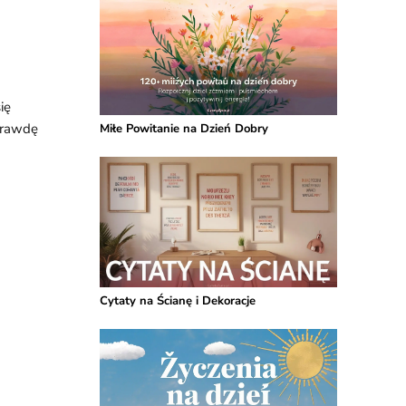
ię
prawdę
Miłe Powitanie na Dzień Dobry
Cytaty na Ścianę i Dekoracje