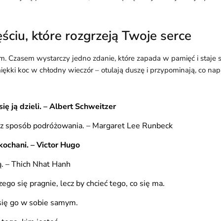
ęściu, które rozgrzeją Twoje serce
m. Czasem wystarczy jedno zdanie, które zapada w pamięć i staje s
ękki koc w chłodny wieczór – otulają duszę i przypominają, co na
ię ją dzieli. – Albert Schweitzer
 lecz sposób podróżowania. – Margaret Lee Runbeck
kochani. – Victor Hugo
ą. – Thich Nhat Hanh
ego się pragnie, lecz by chcieć tego, co się ma.
 się go w sobie samym.