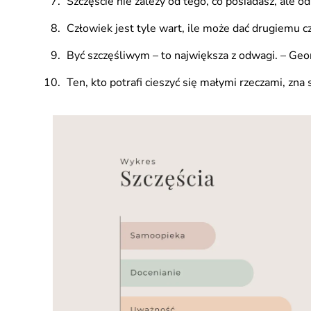
Szczęście nie zależy od tego, co posiadasz, ale od
Człowiek jest tyle wart, ile może dać drugiemu cz
Być szczęśliwym – to największa z odwagi. – Ge
Ten, kto potrafi cieszyć się małymi rzeczami, zna 