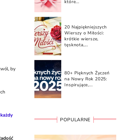
które...
20 Najpiękniejszych
Wierszy o Miłości:
krótkie wiersze,
tęsknota,...
zwól, by
80+ Pięknych Życzeń
na Nowy Rok 2025:
Inspirujące,...
ych
 każdy
POPULARNE
Radość