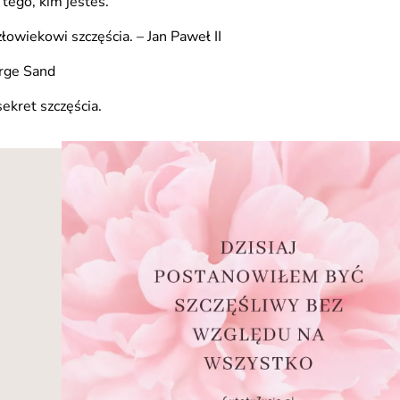
 tego, kim jesteś.
łowiekowi szczęścia. – Jan Paweł II
orge Sand
sekret szczęścia.