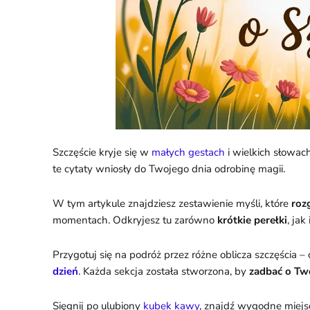
Szczęście kryje się w
małych gestach
i wielkich słowach
te cytaty wniosły do Twojego dnia odrobinę magii.
W tym artykule znajdziesz zestawienie myśli, które
roz
momentach. Odkryjesz tu zarówno
krótkie perełki
, jak 
Przygotuj się na podróż przez różne oblicza szczęścia –
dzień
. Każda sekcja została stworzona, by
zadbać o Twó
Sięgnij po ulubiony
kubek kawy
, znajdź wygodne miejsc