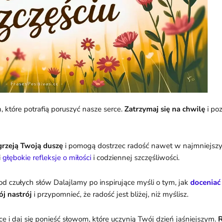
, które potrafią poruszyć nasze serce.
Zatrzymaj się na chwilę
i po
grzeją Twoją duszę
i pomogą dostrzec radość nawet w najmniejsz
i
głębokie refleksje o miłości
i codziennej szczęśliwości.
 od czułych słów Dalajlamy po inspirujące myśli o tym, jak
doceniać
j nastrój
i przypomnieć, że radość jest bliżej, niż myślisz.
e i daj się ponieść słowom, które uczynią Twój dzień jaśniejszym.