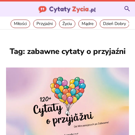
Miłości
Przyjaźni
Życiu
Mądre
Dzień Dobry
Tag:
zabawne cytaty o przyjaźni