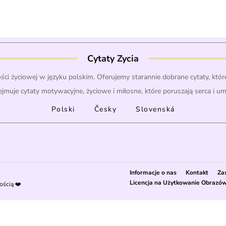
Cytaty Zycia
ości życiowej w języku polskim. Oferujemy starannie dobrane cytaty, które
ejmuje cytaty motywacyjne, życiowe i miłosne, które poruszają serca i u
Polski
Česky
Slovenská
Informacje o nas
Kontakt
Za
Licencja na Użytkowanie Obrazó
ością ❤️