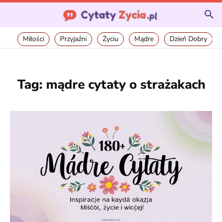
Miłości
Przyjaźni
Życiu
Mądre
Dzień Dobry
Tag:
mądre cytaty o strażakach