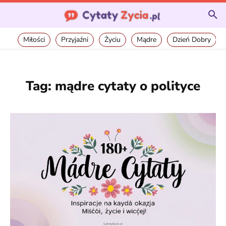
Miłości
Przyjaźni
Życiu
Mądre
Dzień Dobry
Tag:
mądre cytaty o polityce