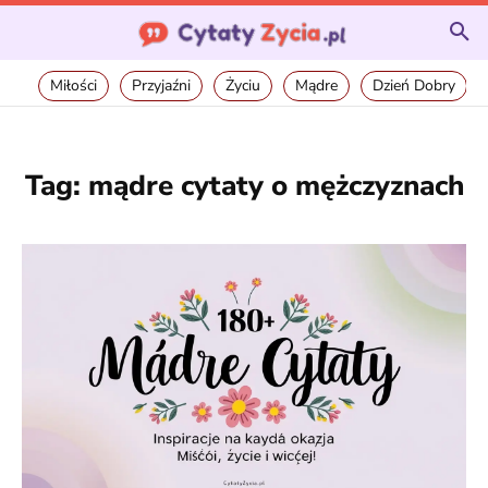
Miłości
Przyjaźni
Życiu
Mądre
Dzień Dobry
Tag:
mądre cytaty o mężczyznach