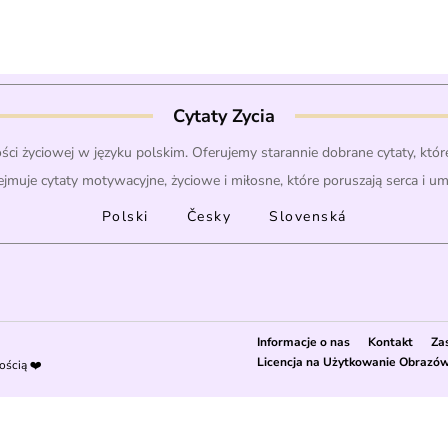
Cytaty Zycia
ości życiowej w języku polskim. Oferujemy starannie dobrane cytaty, które
ejmuje cytaty motywacyjne, życiowe i miłosne, które poruszają serca i u
Polski
Česky
Slovenská
Informacje o nas
Kontakt
Za
Licencja na Użytkowanie Obrazó
ością ❤️