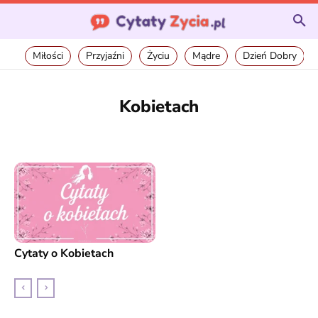
Miłości
Przyjaźni
Życiu
Mądre
Dzień Dobry
Kobietach
CYTATY O MIŁOŚCI
CYTATY O PRZYJAŹNI
CYTATY O RODZINIE
CYTA
Cytaty o Kobietach