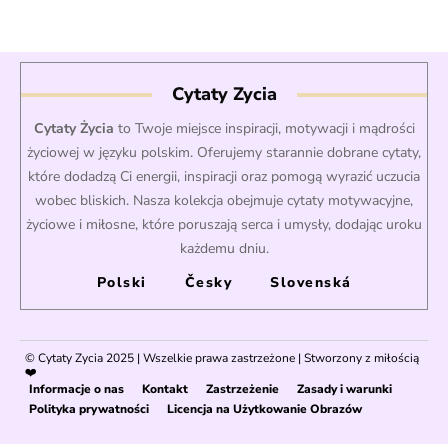
Cytaty Zycia
Cytaty Życia
to Twoje miejsce inspiracji, motywacji i mądrości
życiowej w języku polskim. Oferujemy starannie dobrane cytaty,
które dodadzą Ci energii, inspiracji oraz pomogą wyrazić uczucia
wobec bliskich. Nasza kolekcja obejmuje cytaty motywacyjne,
życiowe i miłosne, które poruszają serca i umysły, dodając uroku
każdemu dniu.
Polski
Česky
Slovenská
©
Cytaty Zycia
2025 | Wszelkie prawa zastrzeżone | Stworzony z miłością
❤️
Informacje o nas
Kontakt
Zastrzeżenie
Zasady i warunki
Polityka prywatności
Licencja na Użytkowanie Obrazów